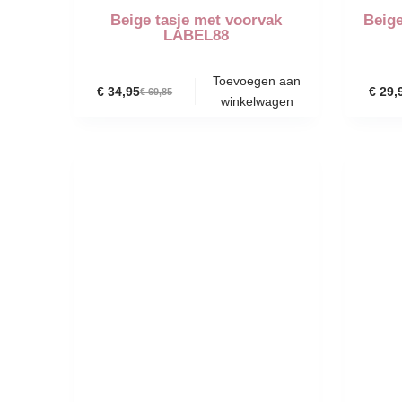
Beige tasje met voorvak
Beig
LABEL88
Toevoegen aan
€
34,95
€
29,
€
69,85
winkelwagen
-34%
-34%