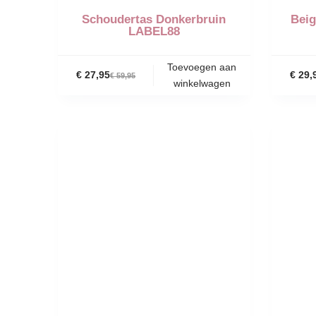
Schoudertas Donkerbruin
Beig
LABEL88
Toevoegen aan
€
27,95
€
29,
€
59,95
winkelwagen
-50%
-54%