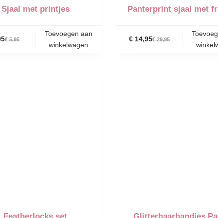
Sjaal met printjes
Panterprint sjaal met f
Toevoegen aan
Toevoeg
95
€
14,95
€
5,95
€
29,95
winkelwagen
winkel
-82%
Featherlocks set
Glitterhaarbandjes Pa