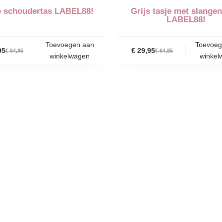
e schoudertas LABEL88!
Grijs tasje met slangen
LABEL88!
Toevoegen aan
Toevoeg
95
€
29,95
€
64,95
€
64,85
winkelwagen
winkel
-50%