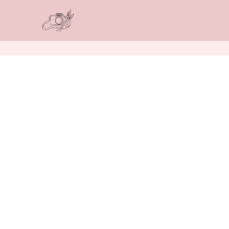
-53%
-54%