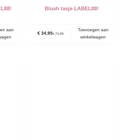
EL88!
Blush tasje LABEL88!
en aan
Toevoegen aan
€
34,95
€
71,85
wagen
winkelwagen
-51%