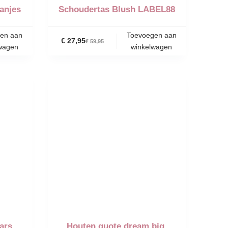
ranjes
Schoudertas Blush LABEL88
en aan
Toevoegen aan
€
27,95
€
59,95
wagen
winkelwagen
-44%
ars,
Houten quote dream big,