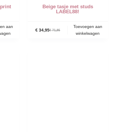
print
Beige tasje met studs
LABEL88!
en aan
Toevoegen aan
€
34,95
€
71,85
wagen
winkelwagen
-53%