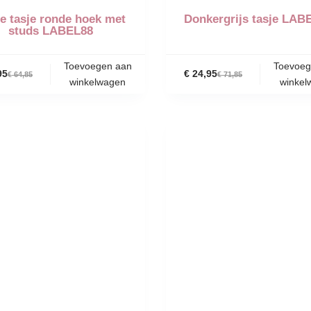
e tasje ronde hoek met
Donkergrijs tasje LAB
studs LABEL88
Toevoegen aan
Toevoeg
95
€
24,95
€
64,85
€
71,85
winkelwagen
winkel
-54%