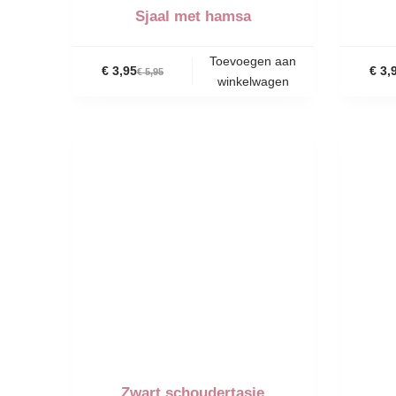
Sjaal met hamsa
Toevoegen aan
€
3,95
€
3,
€
5,95
winkelwagen
-50%
-75%
Zwart schoudertasje