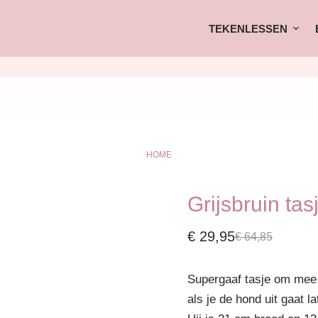
TEKENLESSEN
HOME
Grijsbruin ta
€
29,95
€
64,85
Supergaaf tasje om mee t
als je de hond uit gaat la