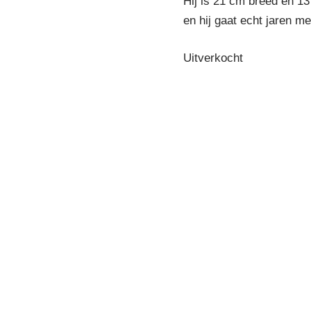
Hij is 21 cm breed en 13
en hij gaat echt jaren me
Uitverkocht