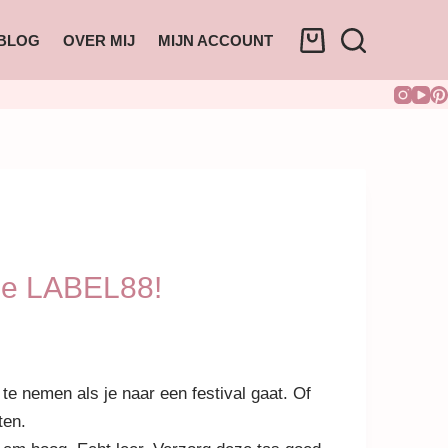
BLOG
OVER MIJ
MIJN ACCOUNT
sje LABEL88!
e nemen als je naar een festival gaat. Of
ten.