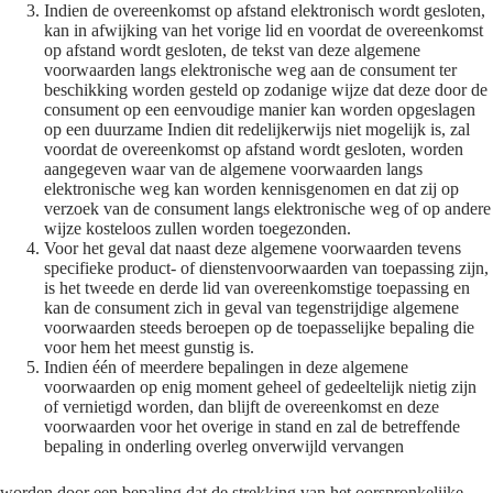
Indien de overeenkomst op afstand elektronisch wordt gesloten,
kan in afwijking van het vorige lid en voordat de overeenkomst
op afstand wordt gesloten, de tekst van deze algemene
voorwaarden langs elektronische weg aan de consument ter
beschikking worden gesteld op zodanige wijze dat deze door de
consument op een eenvoudige manier kan worden opgeslagen
op een duurzame Indien dit redelijkerwijs niet mogelijk is, zal
voordat de overeenkomst op afstand wordt gesloten, worden
aangegeven waar van de algemene voorwaarden langs
elektronische weg kan worden kennisgenomen en dat zij op
verzoek van de consument langs elektronische weg of op andere
wijze kosteloos zullen worden toegezonden.
Voor het geval dat naast deze algemene voorwaarden tevens
specifieke product- of dienstenvoorwaarden van toepassing zijn,
is het tweede en derde lid van overeenkomstige toepassing en
kan de consument zich in geval van tegenstrijdige algemene
voorwaarden steeds beroepen op de toepasselijke bepaling die
voor hem het meest gunstig is.
Indien één of meerdere bepalingen in deze algemene
voorwaarden op enig moment geheel of gedeeltelijk nietig zijn
of vernietigd worden, dan blijft de overeenkomst en deze
voorwaarden voor het overige in stand en zal de betreffende
bepaling in onderling overleg onverwijld vervangen
worden door een bepaling dat de strekking van het oorspronkelijke