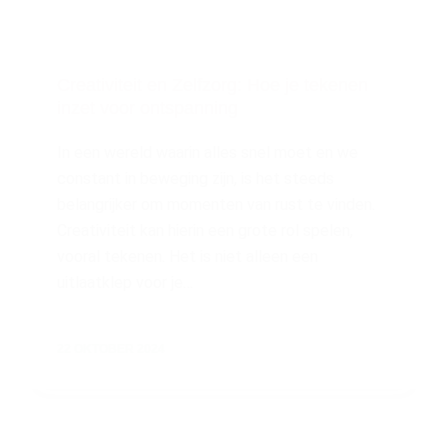
Creativiteit en Zelfzorg: Hoe je tekenen
inzet voor ontspanning
In een wereld waarin alles snel moet en we
constant in beweging zijn, is het steeds
belangrijker om momenten van rust te vinden.
Creativiteit kan hierin een grote rol spelen,
vooral tekenen. Het is niet alleen een
uitlaatklep voor je…
22 OKTOBER 2024