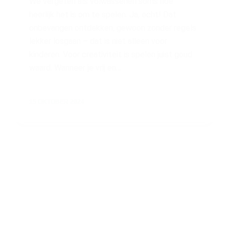
We vergeten als volwassenen soms hoe
heerlijk het is om te spelen. Ja, echt! Dat
onbevangen ontdekken, gewoon zonder regels
lekker losgaan – dat is niet alleen voor
kinderen. Voor creativiteit is spelen juist goud
waard. Wanneer je vrij en…
15 OKTOBER 2024