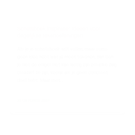
Schetsboek inspiratie: Ideeën voor
dagelijkse tekenoefeningen
Als je je schetsboek wilt vullen, maar soms
geen idee hebt wat je moet tekenen, dan ben
je niet de enige! Het kan lastig zijn om elke dag
creatief te zijn, vooral als je geen concreet
doel hebt. Maar met…
31 OKTOBER 2024