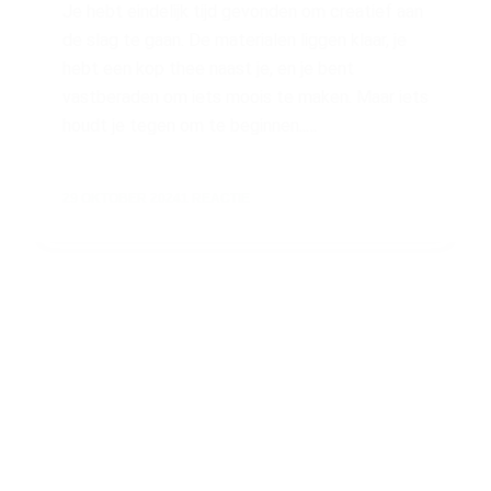
Je hebt eindelijk tijd gevonden om creatief aan
de slag te gaan. De materialen liggen klaar, je
hebt een kop thee naast je, en je bent
vastberaden om iets moois te maken. Maar iets
houdt je tegen om te beginnen..…
29 OKTOBER 2024
1 REACTIE