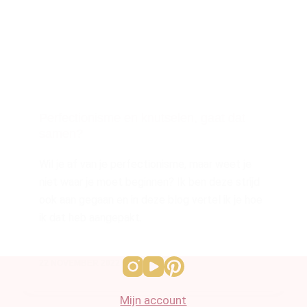
Perfectionisme en knutselen, gaat dat
samen?
Wil je af van je perfectionisme, maar weet je
niet waar je moet beginnen? Ik ben deze strijd
ook aan gegaan en in deze blog vertel ik je hoe
ik dat heb aangepakt.
22 NOVEMBER 2022
Mijn account