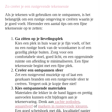
Zo creëer je een rustgevende tekensessie
Als je tekenen wilt gebruiken om te ontspannen, is het
belangrijk om een rustige omgeving te creëren waarin je
je goed voelt. Hieronder een aantal tips om een fijne
tekensessie op te zetten:
Ga zitten op je lievelingsplek
Kies een plek in huis waar je je fijn voelt, of het
nu een rustige hoek van de woonkamer is of een
gezellig plekje buiten. Zorg voor een
comfortabele stoel, goed licht, en een opgeruimde
ruimte om afleiding te minimaliseren. Een fijne
tekensessie begint met een fijne plek.
Creëer een ontspannen sfeer
Zet een rustgevend muziekje op of laat een
geurkaars branden om een rustgevende sfeer te
creëren. Vergeet ook je kopje thee niet!
Kies ontspannende materialen
Materialen die lekker in de hand liggen en prettig
aanvoelen kunnen echt bijdragen aan je
tekenervaring. Denk aan
zachte potloden
,
aquarelverf
of
markers in rustgevende kleuren
.
Een goed schetsboek met dik, kwalitatief papier