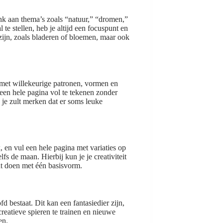
nk aan thema’s zoals “natuur,” “dromen,”
te stellen, heb je altijd een focuspunt en
 zijn, zoals bladeren of bloemen, maar ook
 met willekeurige patronen, vormen en
 een hele pagina vol te tekenen zonder
 je zult merken dat er soms leuke
, en vul een hele pagina met variaties op
fs de maan. Hierbij kun je je creativiteit
unt doen met één basisvorm.
fd bestaat. Dit kan een fantasiedier zijn,
creatieve spieren te trainen en nieuwe
en.