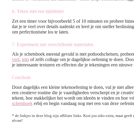
6. Teken met een tijdslimiet
Zet een timer voor bijvoorbeeld 5 of 10 minuten en probeer binne
dat je te veel over details nadenkt en leert je om sneller besliss
om perfectionisme los te laten.
7. Experiment met verschillende materialen
Als je schetsboek meestal gevuld is met potloodschetsen, probee
verf
,
inkt
of zelfs collage om je dagelijkse oefening te doen. Doo
je interessante texturen en effecten die je tekeningen een nieuw
Conclusie
Door dagelijks een kleine tekenoefening te doen, vul je niet alle
een creatieve routine die je vaardigheden verscherpt en je creativit
tekent, hoe makkelijker het wordt om ideeën te vinden en hoe vrij
schetsboek
erbij en begin vandaag nog met een van deze oefeni
* de linkjes in deze blog zijn affiliate links. Kost jou niks extra, maar gee
alvast!