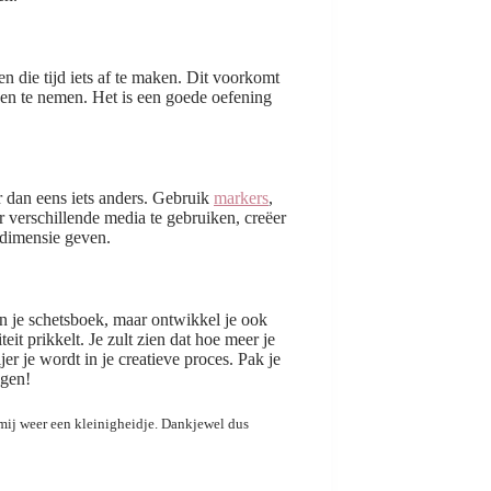
n die tijd iets af te maken. Dit voorkomt
ingen te nemen. Het is een goede oefening
r dan eens iets anders. Gebruik
markers
,
r verschillende media te gebruiken, creëer
e dimensie geven.
en je schetsboek, maar ontwikkel je ook
eit prikkelt. Je zult zien dat hoe meer je
er je wordt in je creatieve proces. Pak je
ngen!
ft mij weer een kleinigheidje. Dankjewel dus