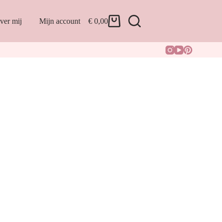
ver mij
Mijn account
€
0,00