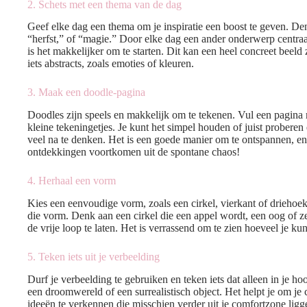
2. Schets met een thema van de dag
Geef elke dag een thema om je inspiratie een boost te geven. De
“herfst,” of “magie.” Door elke dag een ander onderwerp centraal 
is het makkelijker om te starten. Dit kan een heel concreet beeld
iets abstracts, zoals emoties of kleuren.
3. Maak een doodle-pagina
Doodles zijn speels en makkelijk om te tekenen. Vul een pagina
kleine tekeningetjes. Je kunt het simpel houden of juist proberen
veel na te denken. Het is een goede manier om te ontspannen, en
ontdekkingen voortkomen uit de spontane chaos!
4. Herhaal een vorm
Kies een eenvoudige vorm, zoals een cirkel, vierkant of driehoek
die vorm. Denk aan een cirkel die een appel wordt, een oog of zel
de vrije loop te laten. Het is verrassend om te zien hoeveel je k
5. Teken iets uit je verbeelding
Durf je verbeelding te gebruiken en teken iets dat alleen in je hoo
een droomwereld of een surrealistisch object. Het helpt je om je 
ideeën te verkennen die misschien verder uit je comfortzone ligg