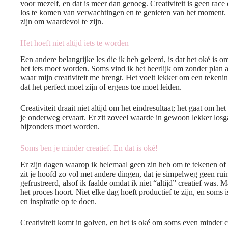
voor mezelf, en dat is meer dan genoeg. Creativiteit is geen race
los te komen van verwachtingen en te genieten van het moment. N
zijn om waardevol te zijn.
Het hoeft niet altijd iets te worden
Een andere belangrijke les die ik heb geleerd, is dat het oké is
het iets moet worden. Soms vind ik het heerlijk om zonder plan 
waar mijn creativiteit me brengt. Het voelt lekker om een tekeni
dat het perfect moet zijn of ergens toe moet leiden.
Creativiteit draait niet altijd om het eindresultaat; het gaat om he
je onderweg ervaart. Er zit zoveel waarde in gewoon lekker losga
bijzonders moet worden.
Soms ben je minder creatief. En dat is oké!
Er zijn dagen waarop ik helemaal geen zin heb om te tekenen of w
zit je hoofd zo vol met andere dingen, dat je simpelweg geen ru
gefrustreerd, alsof ik faalde omdat ik niet “altijd” creatief was. M
het proces hoort. Niet elke dag hoeft productief te zijn, en soms
en inspiratie op te doen.
Creativiteit komt in golven, en het is oké om soms even minder cre