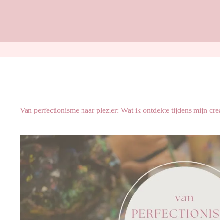
Van perfectionisme naar plezier: Wat ik ontdekte tijdens mijn crea