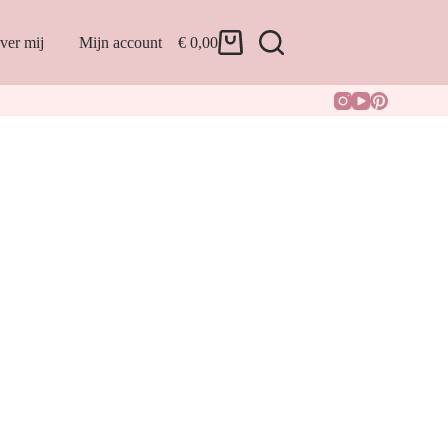
ver mij
Mijn account
€
0,00