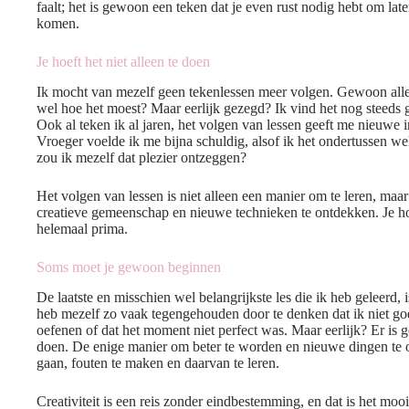
faalt; het is gewoon een teken dat je even rust nodig hebt om late
komen.
Je hoeft het niet alleen te doen
Ik mocht van mezelf geen tekenlessen meer volgen. Gewoon alle
wel hoe het moest? Maar eerlijk gezegd? Ik vind het nog steeds 
Ook al teken ik al jaren, het volgen van lessen geeft me nieuwe in
Vroeger voelde ik me bijna schuldig, alsof ik het ondertussen 
zou ik mezelf dat plezier ontzeggen?
Het volgen van lessen is niet alleen een manier om te leren, ma
creatieve gemeenschap en nieuwe technieken te ontdekken. Je hoef
helemaal prima.
Soms moet je gewoon beginnen
De laatste en misschien wel belangrijkste les die ik heb geleerd
heb mezelf zo vaak tegengehouden door te denken dat ik niet go
oefenen of dat het moment niet perfect was. Maar eerlijk? Er is g
doen. De enige manier om beter te worden en nieuwe dingen te 
gaan, fouten te maken en daarvan te leren.
Creativiteit is een reis zonder eindbestemming, en dat is het mooie 