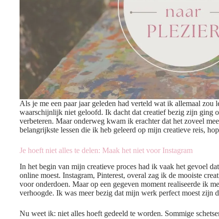
Als je me een paar jaar geleden had verteld wat ik allemaal zou ler
waarschijnlijk niet geloofd. Ik dacht dat creatief bezig zijn ging
verbeteren. Maar onderweg kwam ik erachter dat het zoveel meer 
belangrijkste lessen die ik heb geleerd op mijn creatieve reis, ho
Je hoeft niet alles te delen: Maak het niet voor Instagram
In het begin van mijn creatieve proces had ik vaak het gevoel dat
online moest. Instagram, Pinterest, overal zag ik de mooiste crea
voor onderdoen. Maar op een gegeven moment realiseerde ik me d
verhoogde. Ik was meer bezig dat mijn werk perfect moest zijn dan
Nu weet ik: niet alles hoeft gedeeld te worden. Sommige schetse