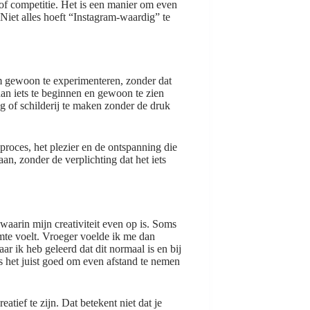
 of competitie. Het is een manier om even
iet alles hoeft “Instagram-waardig” te
 om gewoon te experimenteren, zonder dat
aan iets te beginnen en gewoon te zien
ng of schilderij te maken zonder de druk
t proces, het plezier en de ontspanning die
an, zonder de verplichting dat het iets
aarin mijn creativiteit even op is. Soms
imte voelt. Vroeger voelde ik me dan
aar ik heb geleerd dat dit normaal is en bij
 is het juist goed om even afstand te nemen
atief te zijn. Dat betekent niet dat je