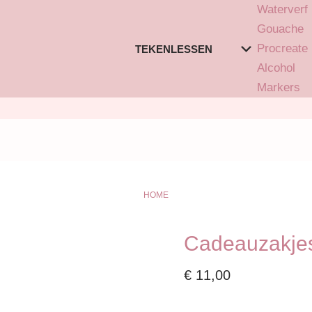
Waterverf
Gouache
Procreate
TEKENLESSEN
Alcohol
Markers
HOME
Cadeauzakje
€
11,00