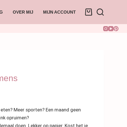
G
OVER MIJ
MIJN ACCOUNT
mens
r eten? Meer sporten? Een maand geen
link opruimen?
llemaal doen. Lekker op papier. Kost het je