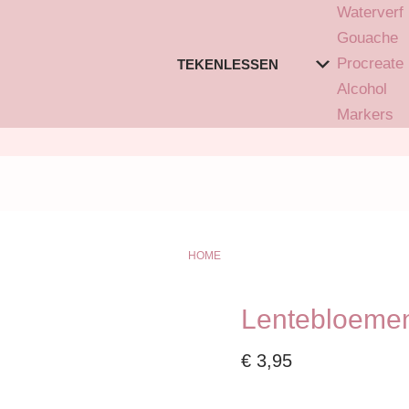
Waterverf
Gouache
Procreate
TEKENLESSEN
Alcohol
Markers
HOME
Lentebloemen
€
3,95