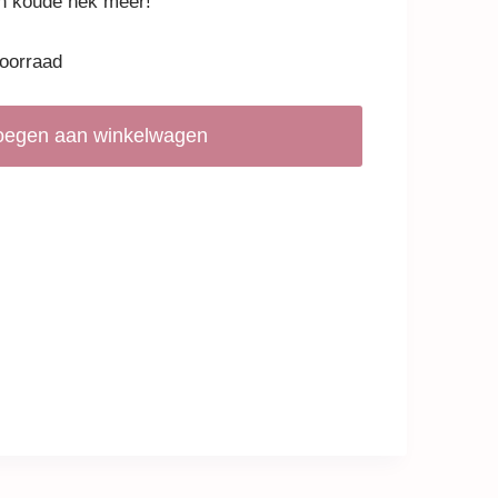
en koude nek meer!
voorraad
oegen aan winkelwagen