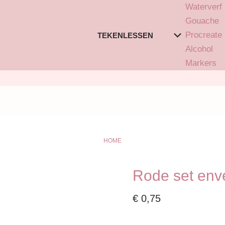
Waterverf
Gouache
Procreate
TEKENLESSEN
Alcohol
Markers
HOME
Rode set env
€
0,75