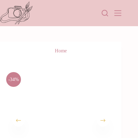
Home
-34%