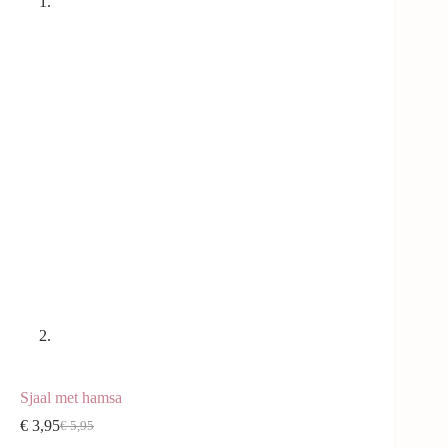
Sjaal met hamsa
€
3,95
€
5,95