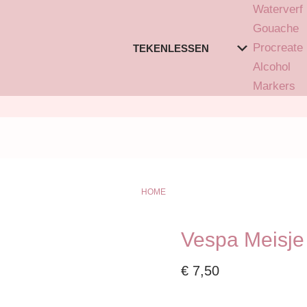
Waterverf
Gouache
Procreate
TEKENLESSEN
Alcohol
Markers
HOME
Vespa Meisje 
€
7,50