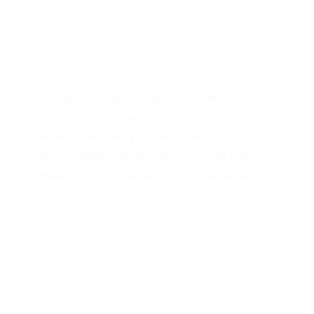
Hoe blijf je enthousiast als al je creaties
mislukken?
STARTEN MET CREATIVITEIT
Je hebt eindelijk tijd gevonden om creatief
aan de slag te gaan. De materialen liggen
klaar, je hebt een kop thee naast je, en je
bent vastberaden om iets moois te maken.
Maar iets houdt je tegen om te beginnen..…
29 OKTOBER 2024
1 REACTIE