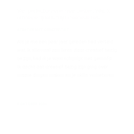
Van perfectionisme naar plezier: Wat ik
ontdekte tijdens mijn creatieve reis
STARTEN MET CREATIVITEIT
Als je me een paar jaar geleden had verteld
wat ik allemaal zou leren door creatief bezig
te zijn, had ik je waarschijnlijk niet geloofd.
Ik dacht dat creatief bezig zijn ging over
mooie dingen maken en je skills verbeteren.
…
8 OKTOBER 2024