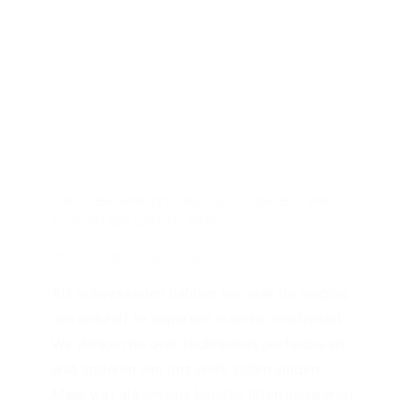
Het creatieve proces van kinderen: Wat
kunnen we van ze leren?
STARTEN MET CREATIVITEIT
Als volwassenen hebben we vaak de neiging
om onszelf te beperken in onze creativiteit.
We denken na over technieken, perfectie en
wat anderen van ons werk zullen vinden.
Maar wat als we ons konden laten inspireren