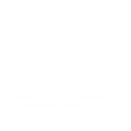
Schetsboek inspiratie: Ideeën voor
dagelijkse tekenoefeningen
STARTEN MET CREATIVITEIT
Als je je schetsboek wilt vullen, maar soms
geen idee hebt wat je moet tekenen, dan
ben je niet de enige! Het kan lastig zijn om
elke dag creatief te zijn, vooral als je geen
concreet doel hebt. Maar met…
31 OKTOBER 2024